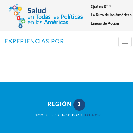
Qué es STP
Warning
: setcookie() expects parameter 3 to be long, array given in
/home/saludentodaslasp/public_html/inc/funciones_generales.p
La Ruta de las Américas
on line
114
Líneas de Acción
EXPERIENCIAS POR
Tog
navi
REGIÓN
1
INICIO
EXPERIENCIAS POR
ECUADOR