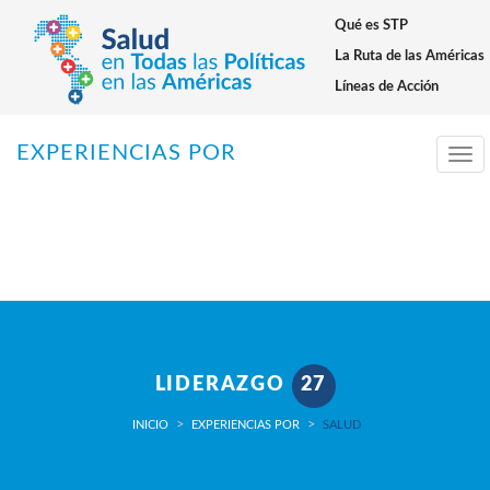
Qué es STP
Warning
: setcookie() expects parameter 3 to be long, array given in
/home/saludentodaslasp/public_html/inc/funciones_generales.p
La Ruta de las Américas
on line
114
Líneas de Acción
EXPERIENCIAS POR
Tog
navi
LIDERAZGO
27
INICIO
EXPERIENCIAS POR
SALUD