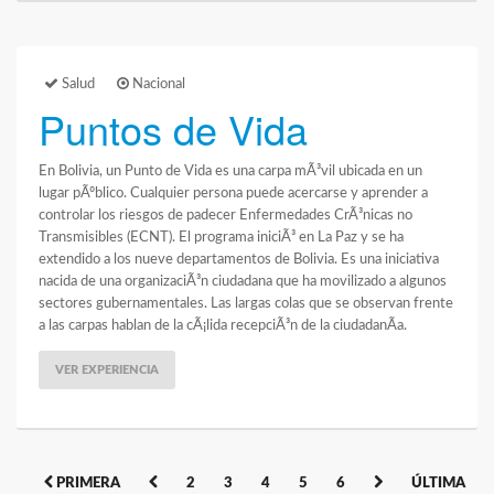
Salud
Nacional
Puntos de Vida
En Bolivia, un Punto de Vida es una carpa mÃ³vil ubicada en un
lugar pÃºblico. Cualquier persona puede acercarse y aprender a
controlar los riesgos de padecer Enfermedades CrÃ³nicas no
Transmisibles (ECNT). El programa iniciÃ³ en La Paz y se ha
extendido a los nueve departamentos de Bolivia. Es una iniciativa
nacida de una organizaciÃ³n ciudadana que ha movilizado a algunos
sectores gubernamentales. Las largas colas que se observan frente
a las carpas hablan de la cÃ¡lida recepciÃ³n de la ciudadanÃ­a.
VER EXPERIENCIA
PRIMERA
2
3
4
5
6
ÚLTIMA